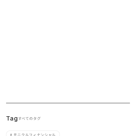
特集
2026.01.09
一般的なIFAとは一線を画す 投資信託のプロ
が導く新しいキャリアパス｜特集｜
Financial Monicrew
特集
2025.09.30
JAFCO 「超・交流会」出展レポート｜お知ら
せ｜Financial Monicrew
お知らせ
2025.07.11
モニクルフィナンシャル設立ストーリー
Part.01｜特集｜Financial Monicrew
特集
2026.03.26
Tag
すべてのタグ
# モニクルフィナンシャル