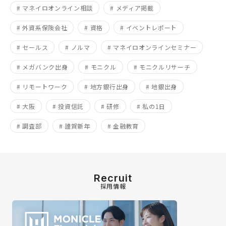
# マネイロオンライン相談
# メディア掲載
# 外資系保険会社
# 資格
# イベントレポート
# セールス
# ノルマ
# マネイロオンラインセミナー
# メガバンク出身
# モニクル
# モニクルリサーチ
# リモートワーク
# 地方銀行出身
# 地銀出身
# 大阪
# 投資信託
# 研修
# 私の1日
# 調査部
# 謹賀新年
# 金融教育
Recruit
採用情報