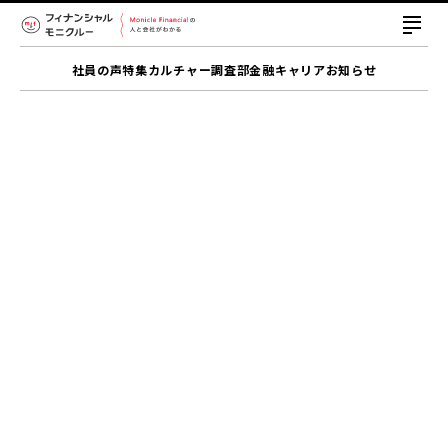
社員の声
特集
カルチャー
調査部
金融キャリア
お知らせ
「学び・診断・相談」でお金の不安をゼロ
に。お金の診断・相談サービス「マネイロ」