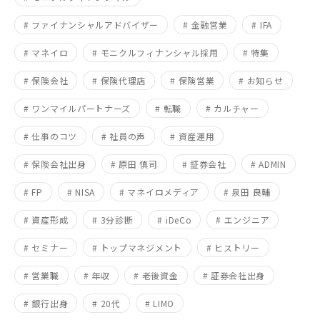
# ファイナンシャルアドバイザー
# 金融営業
# IFA
# マネイロ
# モニクルフィナンシャル採用
# 特集
# 保険会社
# 保険代理店
# 保険営業
# お知らせ
# ワンマイルパートナーズ
# 転職
# カルチャー
# 仕事のコツ
# 社員の声
# 資産運用
# 保険会社出身
# 原田 慎司
# 証券会社
# ADMIN
# FP
# NISA
# マネイロメディア
# 泉田 良輔
# 資産形成
# 3分診断
# iDeCo
# エンジニア
# セミナー
# トップマネジメント
# ヒストリー
# 営業職
# 年収
# 老後資金
# 証券会社出身
# 銀行出身
# 20代
# LIMO