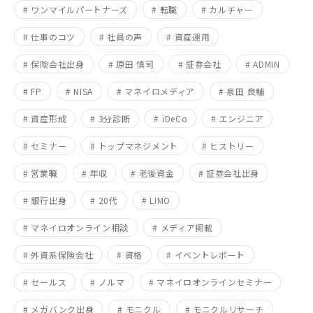
# ワンマイルパートナーズ
# 転職
# カルチャー
# 仕事のコツ
# 社員の声
# 資産運用
# 保険会社出身
# 原田 慎司
# 証券会社
# ADMIN
# FP
# NISA
# マネイロメディア
# 泉田 良輔
# 資産形成
# 3分診断
# iDeCo
# エンジニア
# セミナー
# トップマネジメント
# ヒストリー
# 営業職
# 年収
# 老後資金
# 証券会社出身
# 銀行出身
# 20代
# LIMO
# マネイロオンライン相談
# メディア掲載
# 外資系保険会社
# 資格
# イベントレポート
# セールス
# ノルマ
# マネイロオンラインセミナー
# メガバンク出身
# モニクル
# モニクルリサーチ