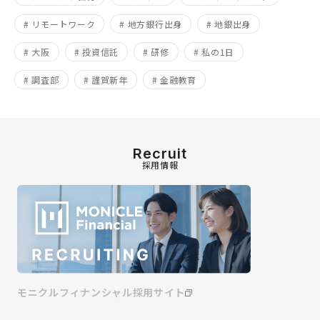
# リモートワーク
# 地方銀行出身
# 地銀出身
# 大阪
# 投資信託
# 研修
# 私の1日
# 調査部
# 謹賀新年
# 金融教育
Recruit
採用情報
モニクルフィナンシャル採用サイト