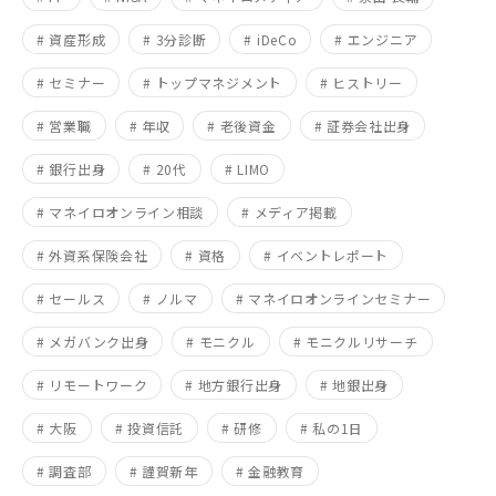
# 資産形成
# 3分診断
# iDeCo
# エンジニア
# セミナー
# トップマネジメント
# ヒストリー
# 営業職
# 年収
# 老後資金
# 証券会社出身
# 銀行出身
# 20代
# LIMO
# マネイロオンライン相談
# メディア掲載
# 外資系保険会社
# 資格
# イベントレポート
# セールス
# ノルマ
# マネイロオンラインセミナー
# メガバンク出身
# モニクル
# モニクルリサーチ
# リモートワーク
# 地方銀行出身
# 地銀出身
# 大阪
# 投資信託
# 研修
# 私の1日
# 調査部
# 謹賀新年
# 金融教育