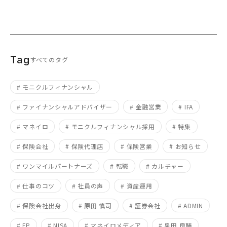
Tag
すべてのタグ
# モニクルフィナンシャル
# ファイナンシャルアドバイザー
# 金融営業
# IFA
# マネイロ
# モニクルフィナンシャル採用
# 特集
# 保険会社
# 保険代理店
# 保険営業
# お知らせ
# ワンマイルパートナーズ
# 転職
# カルチャー
# 仕事のコツ
# 社員の声
# 資産運用
# 保険会社出身
# 原田 慎司
# 証券会社
# ADMIN
# FP
# NISA
# マネイロメディア
# 泉田 良輔