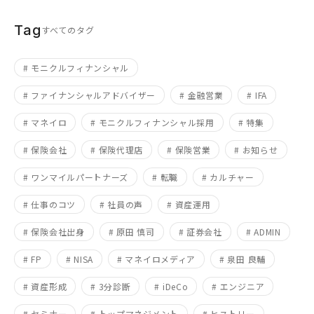
Tag
すべてのタグ
# モニクルフィナンシャル
# ファイナンシャルアドバイザー
# 金融営業
# IFA
# マネイロ
# モニクルフィナンシャル採用
# 特集
# 保険会社
# 保険代理店
# 保険営業
# お知らせ
# ワンマイルパートナーズ
# 転職
# カルチャー
# 仕事のコツ
# 社員の声
# 資産運用
# 保険会社出身
# 原田 慎司
# 証券会社
# ADMIN
# FP
# NISA
# マネイロメディア
# 泉田 良輔
# 資産形成
# 3分診断
# iDeCo
# エンジニア
# セミナー
# トップマネジメント
# ヒストリー