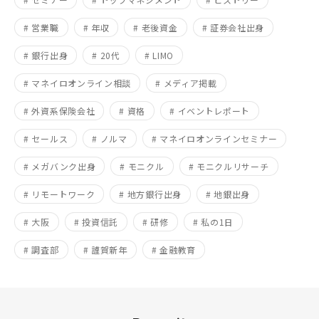
# 営業職
# 年収
# 老後資金
# 証券会社出身
# 銀行出身
# 20代
# LIMO
# マネイロオンライン相談
# メディア掲載
# 外資系保険会社
# 資格
# イベントレポート
# セールス
# ノルマ
# マネイロオンラインセミナー
# メガバンク出身
# モニクル
# モニクルリサーチ
# リモートワーク
# 地方銀行出身
# 地銀出身
# 大阪
# 投資信託
# 研修
# 私の1日
# 調査部
# 謹賀新年
# 金融教育