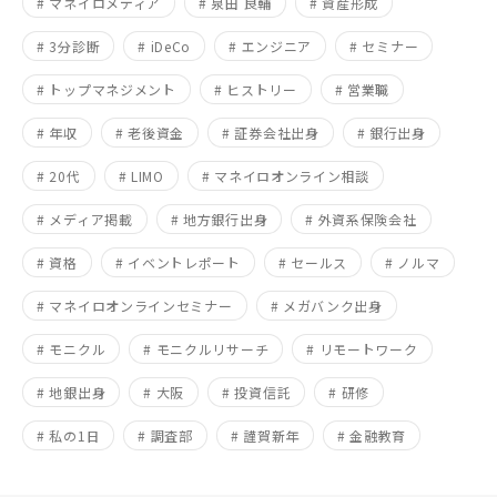
# マネイロメディア
# 泉田 良輔
# 資産形成
# 3分診断
# iDeCo
# エンジニア
# セミナー
# トップマネジメント
# ヒストリー
# 営業職
# 年収
# 老後資金
# 証券会社出身
# 銀行出身
# 20代
# LIMO
# マネイロオンライン相談
# メディア掲載
# 地方銀行出身
# 外資系保険会社
# 資格
# イベントレポート
# セールス
# ノルマ
# マネイロオンラインセミナー
# メガバンク出身
# モニクル
# モニクルリサーチ
# リモートワーク
# 地銀出身
# 大阪
# 投資信託
# 研修
# 私の1日
# 調査部
# 謹賀新年
# 金融教育