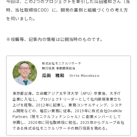
今回は、この2つのプロジェクトを牽引した瓜田雅和さん（当
時、当社取締役COO）に、開発の裏側と組織づくりの考え方
を伺いました。
※役職等、記事内の情報は公開当時のものです。
株式会社モニクルリサーチ
執行役員 事業開発担当
瓜田 雅和
Urita Masakazu
東京都出身。立命館アジア太平洋大学（APU）卒業後、大手IT
企業に入社し、プロジェクトリーダーとして社内新規事業立ち
上げを経験。2012年に起業し、業務コンサルティング、システ
ム開発などの、幅広い業務に従事。2019年に株式会社OneMile
Partners（現モニクルフィナンシャル）に創業メンバーとして
参画し、2020年に同社取締役に就任。2025年からグループ会社
である株式会社モニクルリサーチの執行役員を務める。