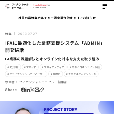
社員の声
特集
カルチャー
調査部
金融キャリア
お知らせ
特集
2023.07.27
IFAに最適化した業務支援システム「ADMIN」
開発秘話
FA業務の課題解決とオンライン化対応を支えた取り組み
# 3分診断
# マネイロ
# マネイロメディア
# マネイロオンライン相談
# ファイナンシャルアドバイザー
# ADMIN
# モニクルフィナンシャル
執筆者：
フィナンシャルモニクルー編集部
Share