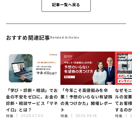
記事一覧へ戻る
おすすめ関連記事
Related Articles
「学び・診断・相談」でお
「今年こそ高値掴みを卒
なぜモ
金の不安をゼロに。お金の
業！予想のいらない有望株
ルの営
診断・相談サービス「マネ
の見つけかた」開催レポー
てお客
イロ」とは？
ト
するの
特集
特集
特集
2026.07.03
2026.06.18
2