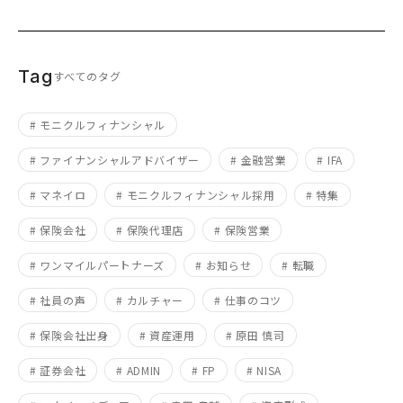
Tag
すべてのタグ
# モニクルフィナンシャル
# ファイナンシャルアドバイザー
# 金融営業
# IFA
# マネイロ
# モニクルフィナンシャル採用
# 特集
# 保険会社
# 保険代理店
# 保険営業
# ワンマイルパートナーズ
# お知らせ
# 転職
# 社員の声
# カルチャー
# 仕事のコツ
# 保険会社出身
# 資産運用
# 原田 慎司
# 証券会社
# ADMIN
# FP
# NISA