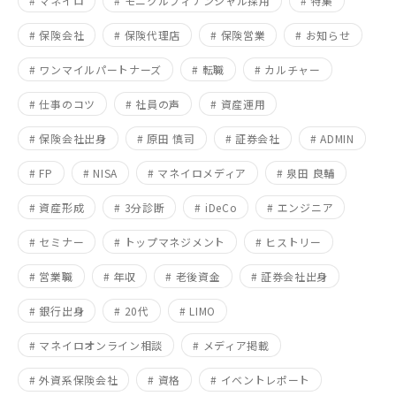
# マネイロ
# モニクルフィナンシャル採用
# 特集
# 保険会社
# 保険代理店
# 保険営業
# お知らせ
# ワンマイルパートナーズ
# 転職
# カルチャー
# 仕事のコツ
# 社員の声
# 資産運用
# 保険会社出身
# 原田 慎司
# 証券会社
# ADMIN
# FP
# NISA
# マネイロメディア
# 泉田 良輔
# 資産形成
# 3分診断
# iDeCo
# エンジニア
# セミナー
# トップマネジメント
# ヒストリー
# 営業職
# 年収
# 老後資金
# 証券会社出身
# 銀行出身
# 20代
# LIMO
# マネイロオンライン相談
# メディア掲載
# 外資系保険会社
# 資格
# イベントレポート