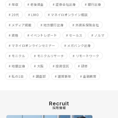
# 年収
# 老後資金
# 証券会社出身
# 銀行出身
# 20代
# LIMO
# マネイロオンライン相談
# メディア掲載
# 地方銀行出身
# 外資系保険会社
# 資格
# イベントレポート
# セールス
# ノルマ
# マネイロオンラインセミナー
# メガバンク出身
# モニクル
# モニクルリサーチ
# リモートワーク
# 地銀出身
# 大阪
# 投資信託
# 研修
# 私の1日
# 調査部
# 謹賀新年
# 金融教育
Recruit
採用情報