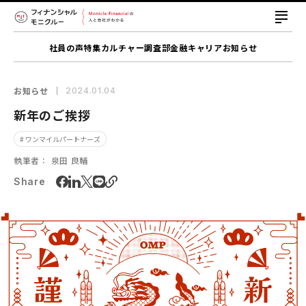
社員の声
特集
カルチャー
調査部
金融キャリア
お知らせ
お知らせ
2024.01.04
新年のご挨拶
# ワンマイルパートナーズ
執筆者：
泉田 良輔
Share