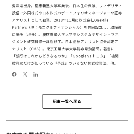
愛媛県出身。慶應義塾大学卒業後、日本生命保険、フィデリティ
投信で外国株式や日本株式のポートフォリオマネージャーや証券
アナリストとして勤務。2018年11月に株式会社OneMile
Partners（現：モニクルフィナンシャル）を共同設立し、取締役
に就任（現任）。慶應義塾大学大学院システムデザイン・マネ
ジメント研究科修士課程修了。日本証券アナリスト協会認定ア
ナリスト（CMA）。東京工業大学大学院非常勤講師。著書に
「銀行はこれからどうなるのか」「Google vs トヨタ」「機関
投資家だけが知っている『予想』のいらない株式投資法」他。
記事一覧へ戻る