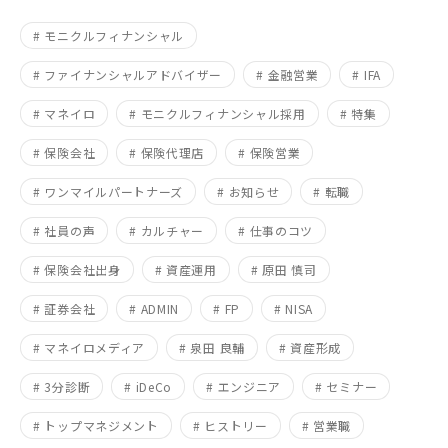
# モニクルフィナンシャル
# ファイナンシャルアドバイザー
# 金融営業
# IFA
# マネイロ
# モニクルフィナンシャル採用
# 特集
# 保険会社
# 保険代理店
# 保険営業
# ワンマイルパートナーズ
# お知らせ
# 転職
# 社員の声
# カルチャー
# 仕事のコツ
# 保険会社出身
# 資産運用
# 原田 慎司
# 証券会社
# ADMIN
# FP
# NISA
# マネイロメディア
# 泉田 良輔
# 資産形成
# 3分診断
# iDeCo
# エンジニア
# セミナー
# トップマネジメント
# ヒストリー
# 営業職