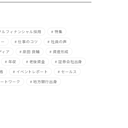
ニクルフィナンシャル採用
# 特集
ャー
# 仕事のコツ
# 社員の声
ディア
# 泉田 良輔
# 資産形成
# 年収
# 老後資金
# 証券会社出身
資格
# イベントレポート
# セールス
モートワーク
# 地方銀行出身