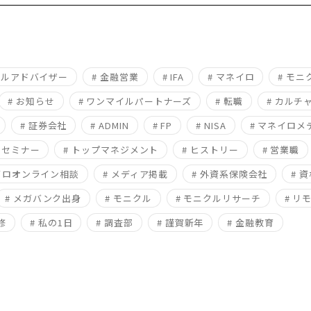
ャルアドバイザー
# 金融営業
# IFA
# マネイロ
# モ
# お知らせ
# ワンマイルパートナーズ
# 転職
# カルチ
# 証券会社
# ADMIN
# FP
# NISA
# マネイロメ
# セミナー
# トップマネジメント
# ヒストリー
# 営業職
イロオンライン相談
# メディア掲載
# 外資系保険会社
# 
# メガバンク出身
# モニクル
# モニクルリサーチ
# リ
修
# 私の1日
# 調査部
# 謹賀新年
# 金融教育