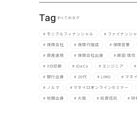
Tag
すべてのタグ
# モニクルフィナンシャル
# ファイナンシ
# 保険会社
# 保険代理店
# 保険営業
# 資産運用
# 保険会社出身
# 原田 慎司
# 3分診断
# iDeCo
# エンジニア
# 銀行出身
# 20代
# LIMO
# マネ
# ノルマ
# マネイロオンラインセミナー
# 地銀出身
# 大阪
# 投資信託
# 研