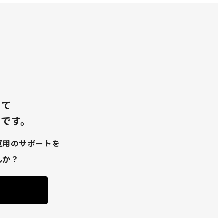
じて
とです。
運用のサポートを
んか？
ら