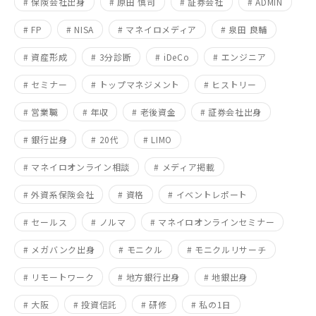
# 保険会社出身
# 原田 慎司
# 証券会社
# ADMIN
# FP
# NISA
# マネイロメディア
# 泉田 良輔
# 資産形成
# 3分診断
# iDeCo
# エンジニア
# セミナー
# トップマネジメント
# ヒストリー
# 営業職
# 年収
# 老後資金
# 証券会社出身
# 銀行出身
# 20代
# LIMO
# マネイロオンライン相談
# メディア掲載
# 外資系保険会社
# 資格
# イベントレポート
# セールス
# ノルマ
# マネイロオンラインセミナー
# メガバンク出身
# モニクル
# モニクルリサーチ
# リモートワーク
# 地方銀行出身
# 地銀出身
# 大阪
# 投資信託
# 研修
# 私の1日