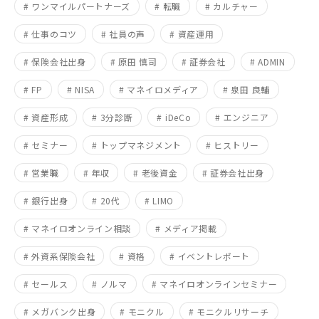
# ワンマイルパートナーズ
# 転職
# カルチャー
# 仕事のコツ
# 社員の声
# 資産運用
# 保険会社出身
# 原田 慎司
# 証券会社
# ADMIN
# FP
# NISA
# マネイロメディア
# 泉田 良輔
# 資産形成
# 3分診断
# iDeCo
# エンジニア
# セミナー
# トップマネジメント
# ヒストリー
# 営業職
# 年収
# 老後資金
# 証券会社出身
# 銀行出身
# 20代
# LIMO
# マネイロオンライン相談
# メディア掲載
# 外資系保険会社
# 資格
# イベントレポート
# セールス
# ノルマ
# マネイロオンラインセミナー
# メガバンク出身
# モニクル
# モニクルリサーチ