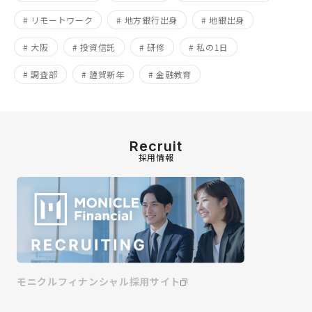
# リモートワーク
# 地方銀行出身
# 地銀出身
# 大阪
# 投資信託
# 研修
# 私の1日
# 調査部
# 謹賀新年
# 金融教育
Recruit
採用情報
モニクルフィナンシャル採用サイト