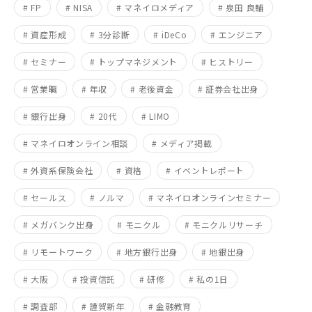
# FP
# NISA
# マネイロメディア
# 泉田 良輔
# 資産形成
# 3分診断
# iDeCo
# エンジニア
# セミナー
# トップマネジメント
# ヒストリー
# 営業職
# 年収
# 老後資金
# 証券会社出身
# 銀行出身
# 20代
# LIMO
# マネイロオンライン相談
# メディア掲載
# 外資系保険会社
# 資格
# イベントレポート
# セールス
# ノルマ
# マネイロオンラインセミナー
# メガバンク出身
# モニクル
# モニクルリサーチ
# リモートワーク
# 地方銀行出身
# 地銀出身
# 大阪
# 投資信託
# 研修
# 私の1日
# 調査部
# 謹賀新年
# 金融教育