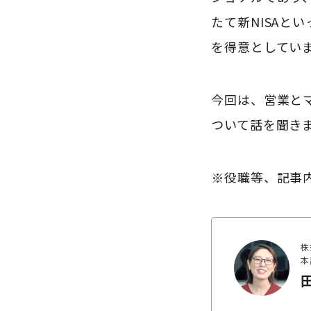
たて新NISA
を得意としてい
今回は、営業と
ついて話を聞き
※役職等、記事
株
本