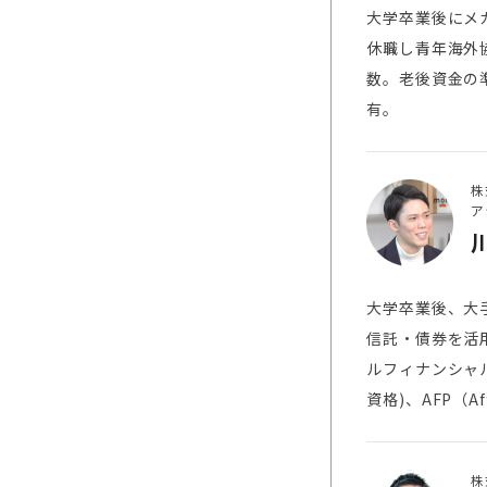
大学卒業後にメ
休職し青年海外
数。老後資金の
有。
株
ア
大学卒業後、大
信託・債券を活
ルフィナンシャ
資格)、AFP（Affi
株