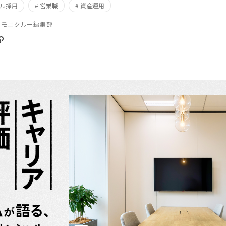
ャル採用
# 営業職
# 資産運用
ルモニクルー編集部