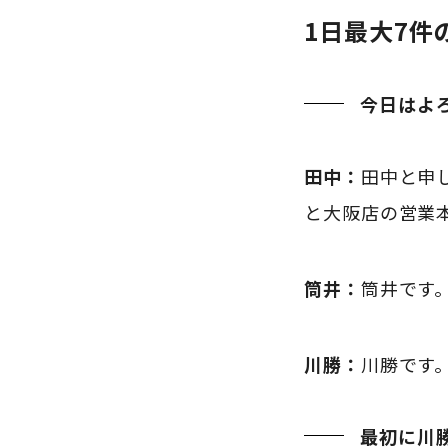
1日最大7
今日はよ
田中：
田中と申
と大阪店の営業
筒井：
筒井です
川勝：
川勝です
最初に川