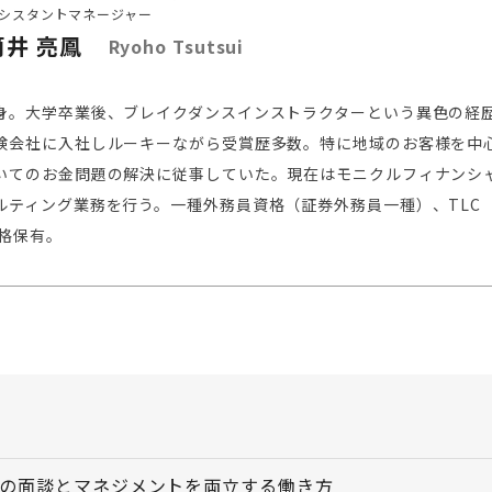
シスタントマネージャー
筒井 亮鳳
Ryoho Tsutsui
身。大学卒業後、ブレイクダンスインストラクターという異色の経
険会社に入社しルーキーながら受賞歴多数。特に地域のお客様を中
いてのお金問題の解決に従事していた。現在はモニクルフィナンシ
ルティング業務を行う。一種外務員資格（証券外務員一種）、TLC
資格保有。
件の面談とマネジメントを両立する働き方