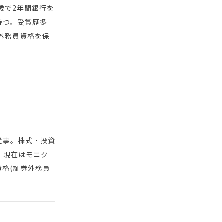
歳で2年間銀行を
持つ。受賞歴多
外務員資格を保
従事。株式・投資
。現在はモニク
格(証券外務員