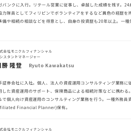
ガバンクに入行。リテール営業に従事し、卓越した成績を残す。24
協力隊員としてフィリピンでボランティアをするなど異色の経歴を
準備や相続の相談などを得意とし、自身の投資歴も20年以上。一種
式会社モニクルフィナンシャル
シスタントマネージャー
川勝 隆登
Ryuto Kawakatsu
手証券会社に入社。個人、法人の資産運用コンサルティング業務に
用した資産運用のサポート、保険商品による相続対策などに携わる
ルで個人向け資産運用のコンサルティング業務を行う。一種外務員資
liated Financial Planner)保有。
式会社モニクルフィナンシャル