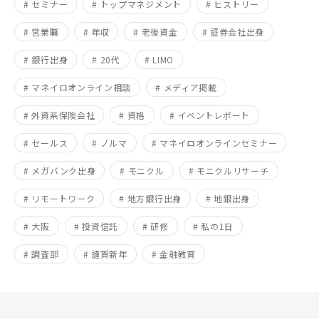
# セミナー
# トップマネジメント
# ヒストリー
# 営業職
# 年収
# 老後資金
# 証券会社出身
# 銀行出身
# 20代
# LIMO
# マネイロオンライン相談
# メディア掲載
# 外資系保険会社
# 資格
# イベントレポート
# セールス
# ノルマ
# マネイロオンラインセミナー
# メガバンク出身
# モニクル
# モニクルリサーチ
# リモートワーク
# 地方銀行出身
# 地銀出身
# 大阪
# 投資信託
# 研修
# 私の1日
# 調査部
# 謹賀新年
# 金融教育