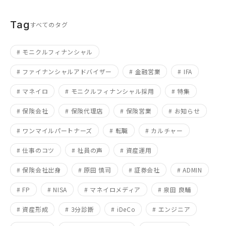
Tag
すべてのタグ
# モニクルフィナンシャル
# ファイナンシャルアドバイザー
# 金融営業
# IFA
# マネイロ
# モニクルフィナンシャル採用
# 特集
# 保険会社
# 保険代理店
# 保険営業
# お知らせ
# ワンマイルパートナーズ
# 転職
# カルチャー
# 仕事のコツ
# 社員の声
# 資産運用
# 保険会社出身
# 原田 慎司
# 証券会社
# ADMIN
# FP
# NISA
# マネイロメディア
# 泉田 良輔
# 資産形成
# 3分診断
# iDeCo
# エンジニア